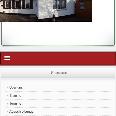
Home
Startseite
Vereins-Historie
Über uns
Schützenhaus
Training
Termine
Der Vorstand
Ausschreibungen