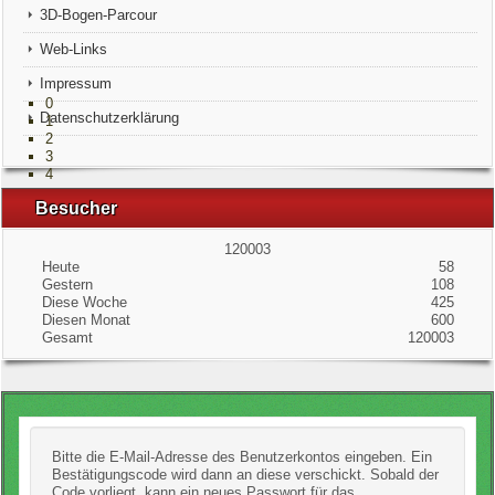
Unsere Könige
3D-Bogen-Parcour
Web-Links
Mitgliederbereich
Impressum
0
Datenschutzerklärung
1
2
3
4
Besucher
120003
Heute
58
Gestern
108
Diese Woche
425
Diesen Monat
600
Gesamt
120003
Bitte die E-Mail-Adresse des Benutzerkontos eingeben. Ein
Bestätigungscode wird dann an diese verschickt. Sobald der
Code vorliegt, kann ein neues Passwort für das